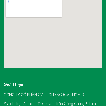
Giới Thiệu
CÔNG TY CỔ PHẦN CVT HOLDING (CVT HOME)
Địa chỉ trụ sở chính: 110 Huyền Trân Công Chúa, P. Tam