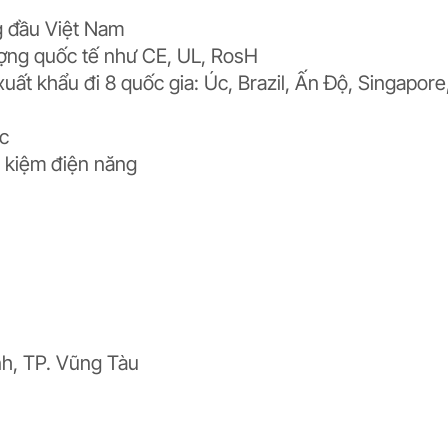
g đầu Việt Nam
ượng quốc tế như CE, UL, RosH
t khẩu đi 8 quốc gia: Úc, Brazil, Ấn Độ, Singapore
ớc
t kiệm điện năng
h, TP. Vũng Tàu