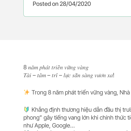
Posted on
28/04/2020
8 𝑛𝑎̆𝑚 𝑝ℎ𝑎́𝑡 𝑡𝑟𝑖𝑒̂̉𝑛 𝑣𝑢̛̃𝑛𝑔 𝑣𝑎̀𝑛𝑔
𝑇𝑎̀𝑖 – 𝑡𝑎̂𝑚 – 𝑡𝑟𝑖́ – 𝑙𝑢̛̣𝑐 𝑠𝑎̆̃𝑛 𝑠𝑎̀𝑛𝑔 𝑣𝑢̛𝑜̛𝑛 𝑥𝑎!
Trong 8 năm phát triển vững vàng, Nh
Khẳng định thương hiệu dẫn đầu thị trư
phong” gây tiếng vang lớn khi chính thức t
như Apple, Google…