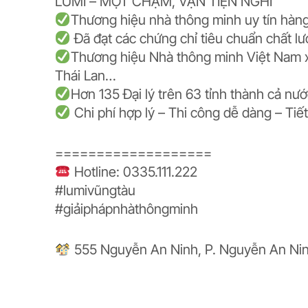
LUMI – MỘT CHẠM, VẠN TIỆN NGHI
Thương hiệu nhà thông minh uy tín hàn
Đã đạt các chứng chỉ tiêu chuẩn chất l
Thương hiệu Nhà thông minh Việt Nam xuấ
Thái Lan…
Hơn 135 Đại lý trên 63 tỉnh thành cả nư
Chi phí hợp lý – Thi công dễ dàng – Tiế
===================
Hotline: 0335.111.222
#
lumivũngtàu
#
giảiphápnhàthôngminh
555 Nguyễn An Ninh, P. Nguyễn An Nin