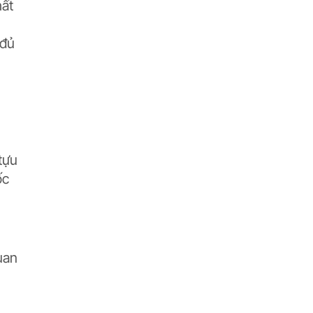
hất
 đủ
tựu
ốc
uan