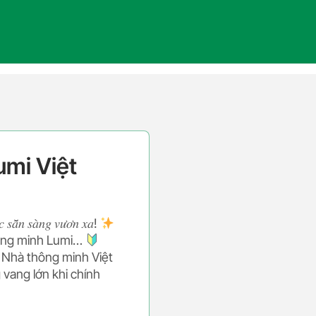
umi Việt
𝑐 𝑠𝑎̆̃𝑛 𝑠𝑎̀𝑛𝑔 𝑣𝑢̛𝑜̛𝑛 𝑥𝑎!
hông minh Lumi…
 Nhà thông minh Việt
 vang lớn khi chính