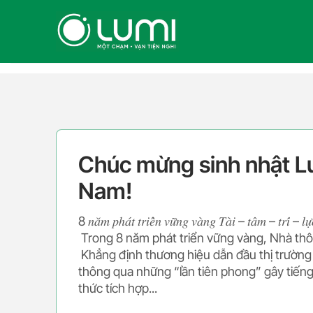
Skip
to
content
Chúc mừng sinh nhật L
Nam!
8 𝑛𝑎̆𝑚 𝑝ℎ𝑎́𝑡 𝑡𝑟𝑖𝑒̂̉𝑛 𝑣𝑢̛̃𝑛𝑔 𝑣𝑎̀𝑛𝑔 𝑇𝑎̀𝑖 – 𝑡𝑎̂𝑚 – 𝑡𝑟𝑖́ – 𝑙𝑢̛̣
Trong 8 năm phát triển vững vàng, Nhà t
Khẳng định thương hiệu dẫn đầu thị trường
thông qua những “lần tiên phong” gây tiếng
thức tích hợp...