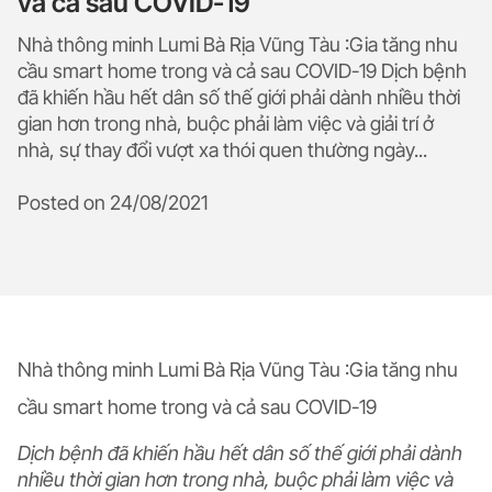
và cả sau COVID-19
Nhà thông minh Lumi Bà Rịa Vũng Tàu :Gia tăng nhu
cầu smart home trong và cả sau COVID-19 Dịch bệnh
đã khiến hầu hết dân số thế giới phải dành nhiều thời
gian hơn trong nhà, buộc phải làm việc và giải trí ở
nhà, sự thay đổi vượt xa thói quen thường ngày...
Posted on
24/08/2021
Nhà thông minh Lumi Bà Rịa Vũng Tàu :Gia tăng nhu
cầu smart home trong và cả sau COVID-19
Dịch bệnh đã khiến hầu hết dân số thế giới phải dành
nhiều thời gian hơn trong nhà, buộc phải làm việc và