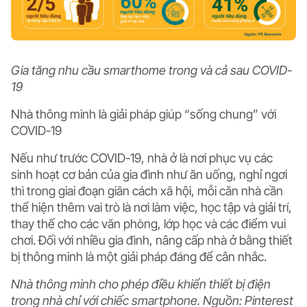
Gia tăng nhu cầu smarthome trong và cả sau COVID-
19
Nhà thông minh là giải pháp giúp “sống chung” với
COVID-19
Nếu như trước COVID-19, nhà ở là nơi phục vụ các
sinh hoạt cơ bản của gia đình như ăn uống, nghỉ ngơi
thì trong giai đoạn giãn cách xã hội, mỗi căn nhà cần
thể hiện thêm vai trò là nơi làm việc, học tập và giải trí,
thay thế cho các văn phòng, lớp học và các điểm vui
chơi. Đối với nhiều gia đình, nâng cấp nhà ở bằng thiết
bị thông minh là một giải pháp đáng để cân nhắc.
Nhà thông minh cho phép điều khiển thiết bị điện
trong nhà chỉ với chiếc smartphone. Nguồn: Pinterest