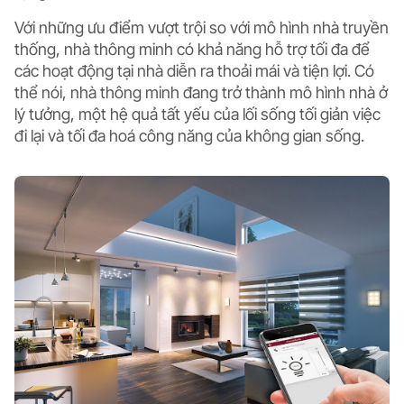
Với những ưu điểm vượt trội so với mô hình nhà truyền
thống, nhà thông minh có khả năng hỗ trợ tối đa để
các hoạt động tại nhà diễn ra thoải mái và tiện lợi. Có
thể nói, nhà thông minh đang trở thành mô hình nhà ở
lý tưởng, một hệ quả tất yếu của lối sống tối giản việc
đi lại và tối đa hoá công năng của không gian sống.