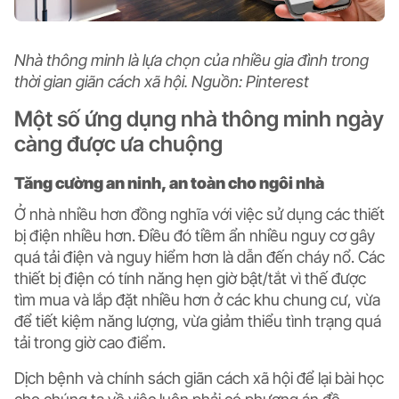
Nhà thông minh là lựa chọn của nhiều gia đình trong
thời gian giãn cách xã hội. Nguồn: Pinterest
Một số ứng dụng nhà thông minh ngày
càng được ưa chuộng
Tăng cường an ninh, an toàn cho ngôi nhà
Ở nhà nhiều hơn đồng nghĩa với việc sử dụng các thiết
bị điện nhiều hơn. Điều đó tiềm ẩn nhiều nguy cơ gây
quá tải điện và nguy hiểm hơn là dẫn đến cháy nổ. Các
thiết bị điện có tính năng hẹn giờ bật/tắt vì thế được
tìm mua và lắp đặt nhiều hơn ở các khu chung cư, vừa
để tiết kiệm năng lượng, vừa giảm thiểu tình trạng quá
tải trong giờ cao điểm.
Dịch bệnh và chính sách giãn cách xã hội để lại bài học