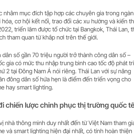
c nhằm mục đích tập hợp các chuyên gia trong ngàn
hóa, cơ hội kết nối, trao đổi các xu hướng và kiến t
22, triển lãm được tổ chức tại Bangkok, Thái Lan, t
h tham quan từ khắp nơi trên thế giới.
 dân số gần 70 triệu người trở thành công dân số –
ốc gia có mức thu nhập trung bình cao tốc độ phát tr
ứ 2 tại Đông Nam Á nói riêng. Thái Lan với sự năng
ần đông dân số hứa hẹn là điểm đến triển vọng cho
 hay smart lighting.
i chiến lược chinh phục thị trường quốc t
 vị nhà thông minh duy nhất đến từ Việt Nam tham gi
và smart lighting hiện đại nhất, có tính hoàn thiện