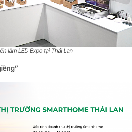
iển lãm LED Expo tại Thái Lan
giềng”