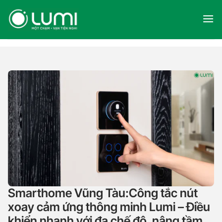
Skip
to
content
Smarthome Vũng Tàu:Công tắc nút
xoay cảm ứng thông minh Lumi – Điều
khiển nhanh với đa chế độ, nâng tầm