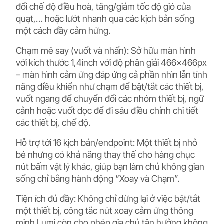
đổi chế độ điều hoà, tăng/giảm tốc độ gió của
quạt,… hoặc lướt nhanh qua các kịch bản sống
một cách đầy cảm hứng.
Chạm mê say (vuốt và nhấn):
Sở hữu màn hình
với kích thước 1,4inch với độ phân giải 466x466px
– màn hình cảm ứng đáp ứng cả phần nhìn lẫn tính
năng điều khiển như chạm để bật/tắt các thiết bị,
vuốt ngang để chuyển đổi các nhóm thiết bị, ngữ
cảnh hoặc vuốt dọc để đi sâu điều chỉnh chi tiết
các thiết bị, chế độ.
Hỗ trợ tới 16 kịch bản/endpoint:
Một thiết bị nhỏ
bé nhưng có khả năng thay thế cho hàng chục
nút bấm vật lý khác, giúp bạn làm chủ không gian
sống chỉ bằng hành động “Xoay và Chạm”.
Tiện ích đủ đầy:
Không chỉ dừng lại ở việc bật/tắt
một thiết bị, công tắc nút xoay cảm ứng thông
minh Lumi còn cho phép gia chủ tận hưởng không