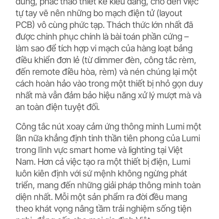
dùng, phác thảo thiết kế kiểu dáng, cho đến việc
tự tay vẽ nên những bo mạch điện tử (layout
PCB) vô cùng phức tạp. Thách thức lớn nhất đã
được chinh phục chính là bài toán phần cứng –
làm sao để tích hợp vi mạch của hàng loạt bảng
điều khiển đơn lẻ (từ dimmer đèn, công tắc rèm,
đến remote điều hòa, rèm) và nén chúng lại một
cách hoàn hảo vào trong một thiết bị nhỏ gọn duy
nhất mà vẫn đảm bảo hiệu năng xử lý mượt mà và
an toàn điện tuyệt đối.
Công tắc nút xoay cảm ứng thông minh Lumi một
lần nữa khẳng định tinh thần tiên phong của Lumi
trong lĩnh vực smart home và lighting tại Việt
Nam. Hơn cả việc tạo ra một thiết bị điện, Lumi
luôn kiên định với sứ mệnh không ngừng phát
triển, mang đến những giải pháp thông minh toàn
diện nhất. Mỗi một sản phẩm ra đời đều mang
theo khát vọng nâng tầm trải nghiệm sống tiện