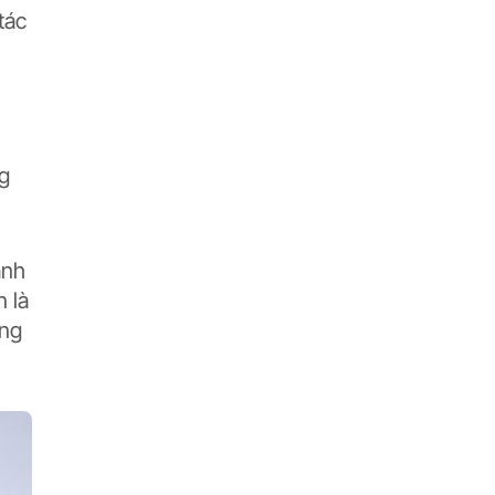
tác
i
ng
ành
 là
ong