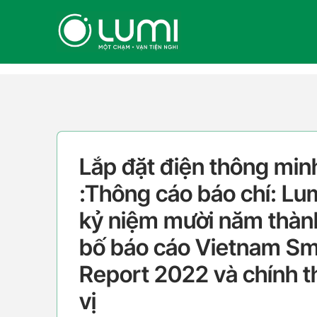
Skip
to
content
Lắp đặt điện thông min
:Thông cáo báo chí: Lu
kỷ niệm mười năm thành
bố báo cáo Vietnam S
Report 2022 và chính th
vị