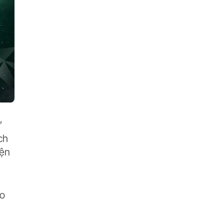
”
ch
iện
áo