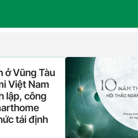
h ở Vũng Tàu
mi Việt Nam
 lập, công
marthome
ức tái định