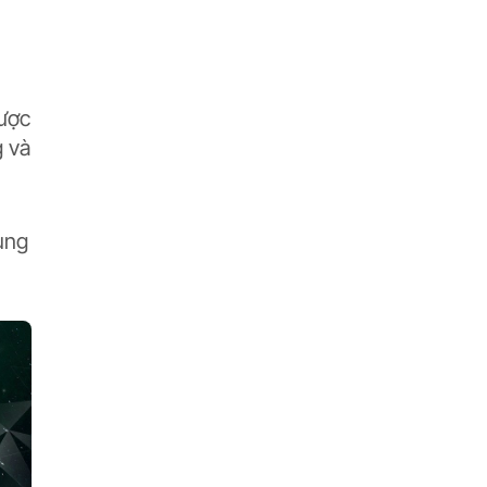
lược
g và
ung