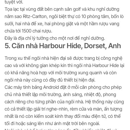
tuyệt vời.
Tọa lạc tại vùng đất bên cạnh sân golf và khu nghỉ dưỡng
năm sao Ritz-Carlton, ngôi biệt thự có 10 phòng tắm, bốn lò
sưởi, hai nhà để xe, hai phòng giặt và một hầm rượu vang
chứa tới 1500 chai rượu.
Đây là địa chỉ lý tưởng cho một nơi để nghỉ dưỡng.
5. Căn nhà Harbour Hide, Dorset, Anh
Trong xu thế ngôi nhà hiện đại sẽ được trang bị công nghệ
cao và với không gian khép kín thì ngôi nhà Harbour Hide lại
có khả năng hoà hợp với môi trường xung quanh và còn
ngôi nhà này cũng có đầy đủ thiết bị hiện đại.
Các máy tính bảng Android đặt ở mỗi căn phòng cho phép
chủ nhà thiết lập môi trường, ánh sáng, nhiệt độ, phong
cách riêng cho từng phần của ngôi nhà. Hệ thống này cũng
có cả thiết lập giải trí nghe-nhìn, rèm cửa và màn, ấn tượng
nhất là nó còn kiểm soát kính thay đổi màu điện tử, có thể
tối đi hoặc sáng lên như ánh mặt trời bên ngoài.