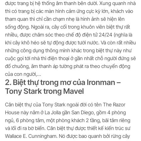
được trang bị hệ thống âm thanh bên dưới. Xung quanh nhà
thì có trang bị các màn hình cảm ứng cực kỳ lớn, khách vào
tham quan thì chỉ cần chạm nhẹ là hình ảnh sẽ hiện lên
sống động. Ngoài ra, cây cối trong khuôn viên biệt thự rất
nhiều, được chăm sóc theo chế độ điện tử 24/24 (nghĩa là
khi cây khô héo sẽ tự động được tưới nước. Và còn rất nhiều
những công dụng thông minh khác trong biệt thự này như
cuộc gọi tới nhà thì điện thoại ở gần nhất chỗ người đứng sẽ
đổ chuông, âm thanh áp tường phát ra theo chuyển động
của con người,…
2. Biệt thự trong mơ của Ironman –
Tony Stark trong Mavel
Căn biệt thự của Tony Stark ngoài đời có tên The Razor
House này nằm ở La Jolla gần San Diego, gồm 4 phòng
ngủ, 6 phòng tắm, một phòng khách 2 tầng, bãi tắm riêng
và lối đi ra bờ biển. Căn biệt thự được thiết kế kiến trúc sư
Wallace E. Cunningham. Nó được bao quanh bởi rừng cây