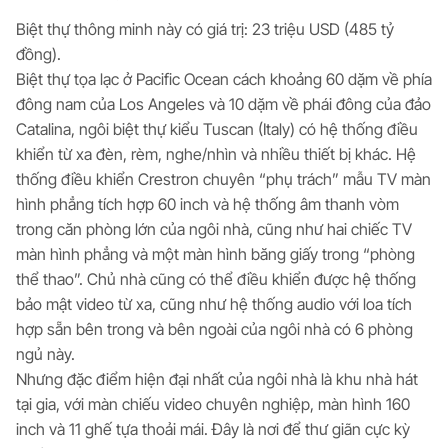
Biệt thự thông minh này có giá trị: 23 triệu USD (485 tỷ
đồng).
Biệt thự tọa lạc ở Pacific Ocean cách khoảng 60 dặm về phía
đông nam của Los Angeles và 10 dặm về phái đông của đảo
Catalina, ngôi biệt thự kiểu Tuscan (Italy) có hệ thống điều
khiển từ xa đèn, rèm, nghe/nhìn và nhiều thiết bị khác. Hệ
thống điều khiển Crestron chuyên “phụ trách” mẫu TV màn
hình phẳng tích hợp 60 inch và hệ thống âm thanh vòm
trong căn phòng lớn của ngôi nhà, cũng như hai chiếc TV
màn hình phẳng và một màn hình băng giấy trong “phòng
thể thao”. Chủ nhà cũng có thể điều khiển được hệ thống
bảo mật video từ xa, cũng như hệ thống audio với loa tích
hợp sẵn bên trong và bên ngoài của ngôi nhà có 6 phòng
ngủ này.
Nhưng đặc điểm hiện đại nhất của ngôi nhà là khu nhà hát
tại gia, với màn chiếu video chuyên nghiệp, màn hình 160
inch và 11 ghế tựa thoải mái. Đây là nơi để thư giãn cực kỳ