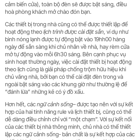
cảm biến cửa), toàn bộ đèn sẽ được bật sáng, điều
hoà phòng khách mở chào đón bạn.
Các thiết bị trong nhà cũng có thể được thiết lập để
hoạt động theo
lịch trình được cài đặt sẵn
, ví dụ như
bình nóng lạnh được tự động bật vào 19hh00 hàng
ngày để sẵn sàng khi chủ nhân về nhà, hay rèm cửa
mở tự động vào mỗi 6h30 sáng. Bên cạnh phục vụ
sinh hoạt thường ngày, việc cài đặt thiết bị hoạt động
theo lịch cũng là giải pháp chống trộm hữu hiệu khi
chủ vắng nhà, bởi bạn có thể cài đặt đèn trong và
ngoài bật sáng vào các khung giờ như thường lệ để
“đánh lừa” những kẻ có ý đồ xấu.
Hơn hết, các
ngữ cảnh sống
– được tạo nên với sự kết
hợp của hai tính năng rule và lịch thiết bị, cũng có thể
dễ dàng điều chỉnh chỉ với “một chạm”. Với sự kết nối
của các thiết bị nhà thông minh, chủ nhà có thể thiết
lập các ngữ cảnh sống- bản chất là sự kết hợp của các