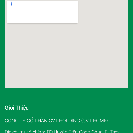
Giới Thiệu
CÔNG TY CỔ PHẦN CVT HOLDING (CVT HOME)
Địa chỉ trụ sở chính: 110 Huyền Trân Công Chúa, P. Tam