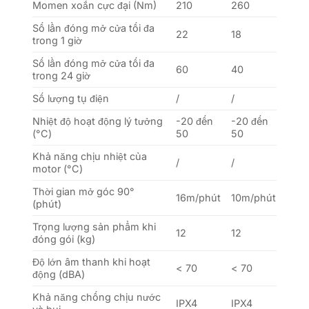
Momen xoắn cực đại (Nm)
210
260
Số lần đóng mở cửa tối đa
22
18
trong 1 giờ
Số lần đóng mở cửa tối đa
60
40
trong 24 giờ
Số lượng tụ điện
/
/
Nhiệt độ hoạt động lý tưởng
-20 đến
-20 đến
(°C)
50
50
Khả năng chịu nhiệt của
/
/
motor (°C)
Thời gian mở góc 90°
16m/phút
10m/phút
(phút)
Trọng lượng sản phẩm khi
12
12
đóng gói (kg)
Độ lớn âm thanh khi hoạt
< 70
< 70
động (dBA)
Khả năng chống chịu nước
IPX4
IPX4