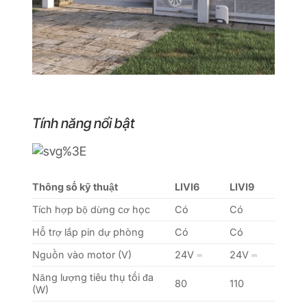
Tính năng nổi bật
Thông số kỹ thuật
LIVI6
LIVI9
Tích hợp bộ dừng cơ học
Có
Có
Hỗ trợ lắp pin dự phòng
Có
Có
Nguồn vào motor (V)
24V ​⎓
24V ​⎓
Năng lượng tiêu thụ tối đa
80
110
(W)